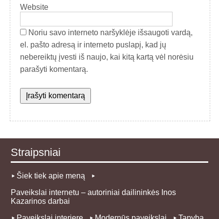
Website
Noriu savo interneto naršyklėje išsaugoti vardą,
el. pašto adresą ir interneto puslapį, kad jų
nebereiktų įvesti iš naujo, kai kitą kartą vėl norėsiu
parašyti komentarą.
Straipsniai
Šiek tiek apie meną
Paveikslai internetu – autoriniai dailininkės Inos
Kazarinos darbai
Paveikslai interjere
Modernūs paveikslai
Tapyba