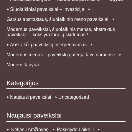
Šiuolaikiniai paveikslai – Investicija
Garsūs abstraktaus, šiuolaikinio meno paveikslai
Modernūs paveikslai, šiuolaikinis menas, abstraktūs
paveikslai – koks yra tarp jų skirtumas?
Abstrakčių paveikslų interpertavimas
Modernus menas – paveikslų galerija tavo namuose
Moderni tapyba
Kategorijos
Naujausi paveikslai
Uncategorized
Naujausi paveikslai
Kelias į Amžinybę
Pasiklydę Laike II