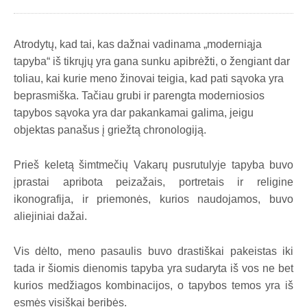
Atrodytų, kad tai, kas dažnai vadinama „moderniąja
tapyba“ iš tikrųjų yra gana sunku apibrėžti, o žengiant dar
toliau, kai kurie meno žinovai teigia, kad pati sąvoka yra
beprasmiška. Tačiau grubi ir parengta moderniosios
tapybos sąvoka yra dar pakankamai galima, jeigu
objektas panašus į griežtą chronologiją.
Prieš keletą šimtmečių Vakarų pusrutulyje tapyba buvo
įprastai apribota peizažais, portretais ir religine
ikonografija, ir priemonės, kurios naudojamos, buvo
aliejiniai dažai.
Vis dėlto, meno pasaulis buvo drastiškai pakeistas iki
tada ir šiomis dienomis tapyba yra sudaryta iš vos ne bet
kurios medžiagos kombinacijos, o tapybos temos yra iš
esmės visiškai beribės.