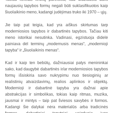
naujausių tapybos formų negali būti suklasifikuotos kaip
šiuolaikinio meno, kadangi judėjimas truko iki 1970 – ųjų.
Jie taip pat teigia, kad yra aiškus skirtumas tarp
moderniosios tapybos ir dabartinės tapybos. Tačiau kiti
meno istorikai nesutinka. Vadinasi, egzistuoja didelė
painiava dėl terminų „modernusis menas“, „modernioji
tapyba“ ir „šiuolaikinis menas“.
Kad ir kaip ten bebūtų, dažniausiai patys menininkai
sako, kad daugybė dabartinės ir/ar moderniosios tapybos
formų išsiskiria savo nukrypimu nuo tiesioginių ar
realistinių atvaizdavimų, realios aplinkos ir objektų.
Modernioji ir dabartinė tapyba yra dažnai apie
abstrakcijas ir simbolikas, tokias kaip ritmas, muzika,
jausmai ir mintys – taip pat šviesos savybės ir formos.
Kadangi šie dalykai nėra materialūs arba tradicinės