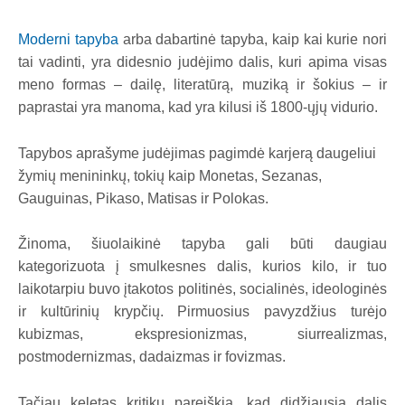
Moderni tapyba
arba dabartinė tapyba, kaip kai kurie nori
tai vadinti, yra didesnio judėjimo dalis, kuri apima visas
meno formas – dailę, literatūrą, muziką ir šokius – ir
paprastai yra manoma, kad yra kilusi iš 1800-ųjų vidurio.
Tapybos aprašyme judėjimas pagimdė karjerą daugeliui
žymių menininkų, tokių kaip Monetas, Sezanas,
Gauguinas, Pikaso, Matisas ir Polokas.
Žinoma, šiuolaikinė tapyba gali būti daugiau
kategorizuota į smulkesnes dalis, kurios kilo, ir tuo
laikotarpiu buvo įtakotos politinės, socialinės, ideologinės
ir kultūrinių krypčių. Pirmuosius pavyzdžius turėjo
kubizmas, ekspresionizmas, siurrealizmas,
postmodernizmas, dadaizmas ir fovizmas.
Tačiau keletas kritikų pareiškia, kad didžiausia dalis