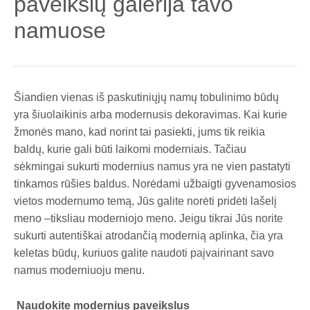
paveikslų galerija tavo
namuose
Šiandien vienas iš paskutiniųjų namų tobulinimo būdų
yra šiuolaikinis arba modernusis dekoravimas. Kai kurie
žmonės mano, kad norint tai pasiekti, jums tik reikia
baldų, kurie gali būti laikomi moderniais. Tačiau
sėkmingai sukurti modernius namus yra ne vien pastatyti
tinkamos rūšies baldus. Norėdami užbaigti gyvenamosios
vietos modernumo temą, Jūs galite norėti pridėti lašelį
meno –tiksliau moderniojo meno. Jeigu tikrai Jūs norite
sukurti autentiškai atrodančią modernią aplinka, čia yra
keletas būdų, kuriuos galite naudoti paįvairinant savo
namus moderniuoju menu.
Naudokite modernius paveikslus