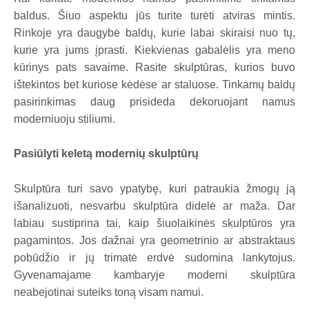
baldus. Šiuo aspektu jūs turite turėti atviras mintis.
Rinkoje yra daugybė baldų, kurie labai skiraisi nuo tų,
kurie yra jums įprasti. Kiekvienas gabalėlis yra meno
kūrinys pats savaime. Rasite skulptūras, kurios buvo
ištekintos bet kuriose kėdėse ar staluose. Tinkamų baldų
pasirinkimas daug prisideda dekoruojant namus
moderniuoju stiliumi.
Pasiūlyti keletą modernių skulptūrų
Skulptūra turi savo ypatybę, kuri patraukia žmogų ją
išanalizuoti, nesvarbu skulptūra didelė ar maža. Dar
labiau sustiprina tai, kaip šiuolaikinės skulptūros yra
pagamintos. Jos dažnai yra geometrinio ar abstraktaus
pobūdžio ir jų trimatė erdvė sudomina lankytojus.
Gyvenamajame kambaryje moderni skulptūra
neabejotinai suteiks toną visam namui.