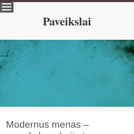
Paveikslai
Modernus menas –