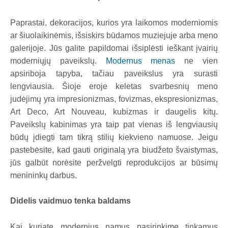
Paprastai, dekoracijos, kurios yra laikomos moderniomis
ar šiuolaikinėmis, išsiskirs būdamos muziejuje arba meno
galerijoje. Jūs galite papildomai išsiplėsti ieškant įvairių
moderniųjų paveikslų.
Modernus menas
ne vien
apsiriboja tapyba, tačiau paveikslus yra surasti
lengviausia. Šioje eroje keletas svarbesnių meno
judėjimų yra impresionizmas, fovizmas, ekspresionizmas,
Art Deco, Art Nouveau, kubizmas ir daugelis kitų.
Paveikslų kabinimas yra taip pat vienas iš lengviausių
būdų įdiegti tam tikrą stilių kiekvieno namuose. Jeigu
pastebėsite, kad gauti originalą yra biudžeto švaistymas,
jūs galbūt norėsite peržvelgti reprodukcijos ar būsimų
menininkų darbus.
Didelis vaidmuo tenka baldams
Kai kuriate modernius namus pasirinkime tinkamus