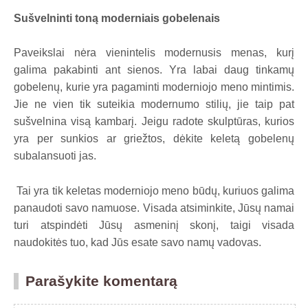
Sušvelninti toną moderniais gobelenais
Paveikslai nėra vienintelis modernusis menas, kurį
galima pakabinti ant sienos. Yra labai daug tinkamų
gobelenų, kurie yra pagaminti moderniojo meno mintimis.
Jie ne vien tik suteikia modernumo stilių, jie taip pat
sušvelnina visą kambarį. Jeigu radote skulptūras, kurios
yra per sunkios ar griežtos, dėkite keletą gobelenų
subalansuoti jas.
Tai yra tik keletas moderniojo meno būdų, kuriuos galima
panaudoti savo namuose. Visada atsiminkite, Jūsų namai
turi atspindėti Jūsų asmeninį skonį, taigi visada
naudokitės tuo, kad Jūs esate savo namų vadovas.
Parašykite komentarą